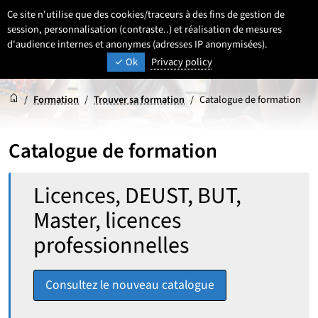
Aller
Aller
Aller
Ce site n'utilise que des cookies/traceurs à des fins de gestion de
FR
Paramétrage
Sélectionner une 
- Français sélecti
Recherche
Men
au
au
au
session, personnalisation (contraste..) et réalisation de mesures
contenu
pied
d'audience internes et anonymes (adresses IP anonymisées).
menu
UNIVERSITÉ DE LILLE
INSPIRONS DEMAIN
Ok
Privacy policy
de
principal
page
Accueil
Accueil
/
Formation
/
Trouver sa formation
/
Catalogue de formation
Catalogue de formation
Rechercher :
Licences, DEUST, BUT,
Master, licences
professionnelles
Consultez le nouveau catalogue