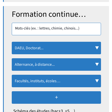
Rechercher :
Formation continue…
Mots-clés (ex. : lettres, chimie, chinois...)
DAEU, Doctorat...
Alternance, à distance...
Facultés, instituts, écoles…
+
de critères de recherc
Schéma des études (bac+3, +5…)