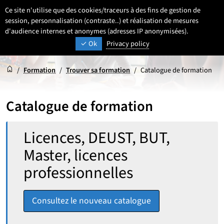
Aller
Aller
Aller
Ce site n'utilise que des cookies/traceurs à des fins de gestion de
FR
Paramétrage
Sélectionner une 
- Français sélecti
Recherche
Men
au
au
au
session, personnalisation (contraste..) et réalisation de mesures
contenu
pied
d'audience internes et anonymes (adresses IP anonymisées).
menu
UNIVERSITÉ DE LILLE
INSPIRONS DEMAIN
Ok
Privacy policy
de
principal
page
Accueil
Accueil
/
Formation
/
Trouver sa formation
/
Catalogue de formation
Catalogue de formation
Rechercher :
Licences, DEUST, BUT,
Master, licences
professionnelles
Consultez le nouveau catalogue