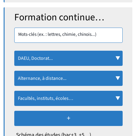
Rechercher :
Formation continue…
Mots-clés (ex. : lettres, chimie, chinois...)
DAEU, Doctorat...
Alternance, à distance...
Facultés, instituts, écoles…
+
de critères de recherc
Schéma des études (bac+3, +5…)