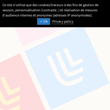
Aller
Aller
Aller
Ce site n'utilise que des cookies/traceurs à des fins de gestion de
FR
Paramétrage
Langue :
Français
Recherche
Men
au
au
au
session, personnalisation (contraste..) et réalisation de mesures
contenu
pied
d'audience internes et anonymes (adresses IP anonymisées).
menu
UNIVERSITÉ DE LILLE
INSPIRONS DEMAIN
Ok
Privacy policy
de
principal
page