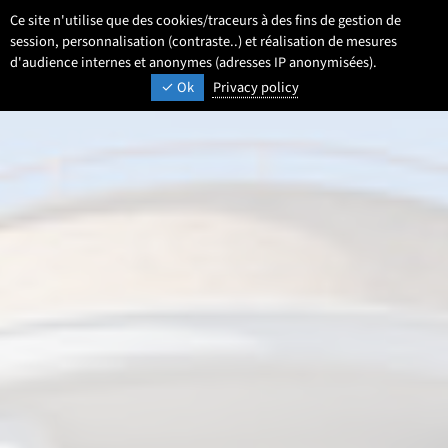
Aller
Aller
Aller
Ce site n'utilise que des cookies/traceurs à des fins de gestion de
FR
Paramétrage
Sélectionner une 
- Français sélecti
Recherche
Men
au
au
au
session, personnalisation (contraste..) et réalisation de mesures
contenu
pied
d'audience internes et anonymes (adresses IP anonymisées).
menu
UNIVERSITÉ DE LILLE
INSPIRONS DEMAIN
Ok
Privacy policy
de
principal
page