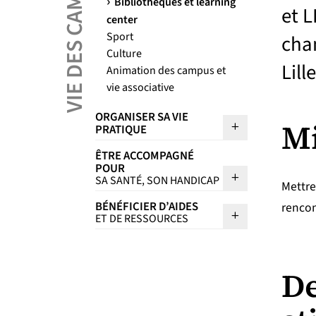
VIE DES CAMPUS
Bibliothèques et learning
et 
center
Sport
cham
Culture
Lille
Animation des campus et
vie associative
ORGANISER SA VIE
M
Sous menu Or
PRATIQUE
ÊTRE ACCOMPAGNÉ
POUR
Sous menu Ê
SA SANTÉ, SON HANDICAP
Mettre
BÉNÉFICIER D’AIDES
rencon
Sous menu Bé
ET DE RESSOURCES
De