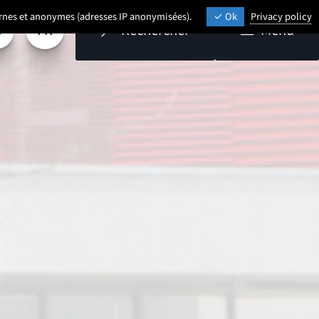
ternes et anonymes (adresses IP anonymisées).
Ok
Privacy policy
FR
Rechercher
Menu
aramétrage
Sélectionner une langue (
- Français sélectionné)