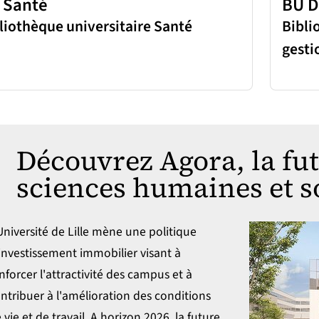
 Santé
BU D
liothèque universitaire Santé
Bibli
gesti
Découvrez Agora, la fu
sciences humaines et s
Université de Lille mène une politique
investissement immobilier visant à
nforcer l'attractivité des campus et à
ntribuer à l'amélioration des conditions
 vie et de travail. A horizon 2026, la future