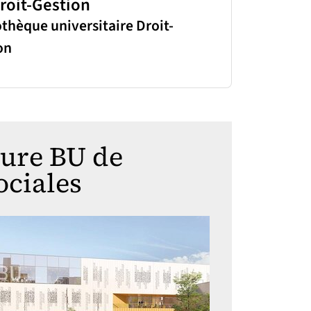
roit-Gestion
othèque universitaire Droit-
on
ture BU de
ociales