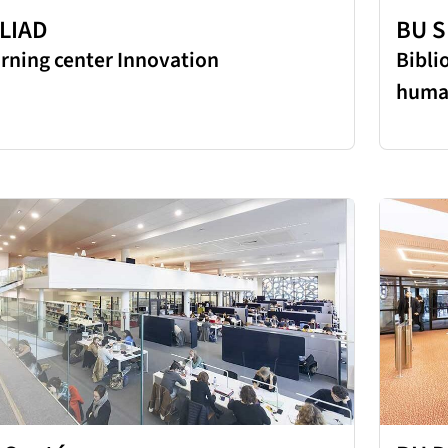
LLIAD
BU 
rning center Innovation
Bibli
humai