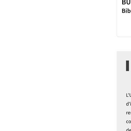
BU
Bib
L'
d'
re
co
de