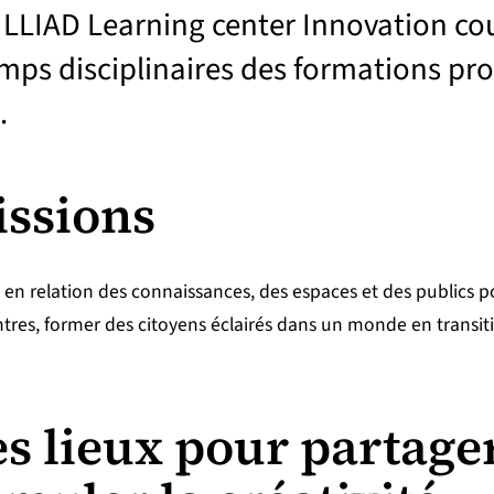
LILLIAD Learning center Innovation co
ps disciplinaires des formations pro
.
issions
ganiser sa vie pratique
tre accompagné pour sa santé, son handicap
 en relation des connaissances, des espaces et des publics pou
tres, former des citoyens éclairés dans un monde en transit
néficier d’aides et de ressources
s lieux pour partager