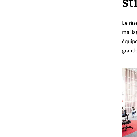
st
Le rés
mailla
équipe
grande