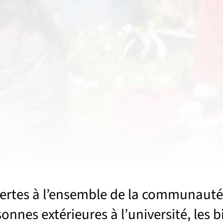
ertes à l’ensemble de la communauté u
Sous menu S'épanouir, vivre sur les campus
onnes extérieures à l’université, les 