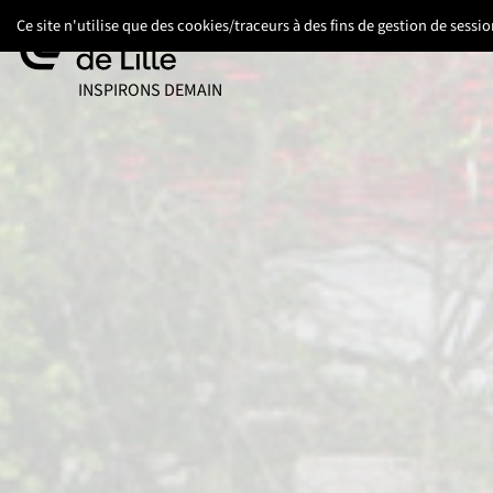
Aller
Aller
Aller
Ce site n'utilise que des cookies/traceurs à des fins de gestion de sess
au
au
au
contenu
pied
menu
UNIVERSITÉ DE LILLE
INSPIRONS DEMAIN
de
principal
page