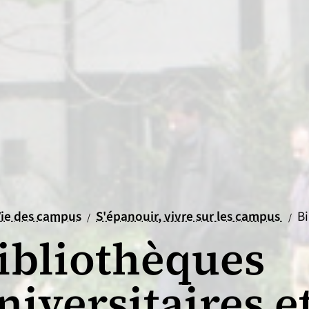
il
ueil
Vie des campus
S'épanouir, vivre sur les campus
Bi
/
/
ibliothèques
niversitaires e