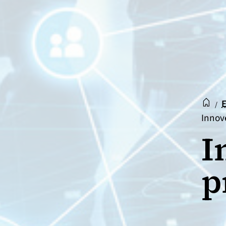
Accue
Acc
E
/
Innov
I
p