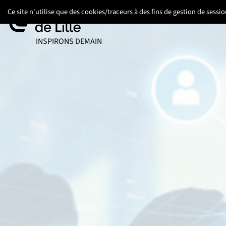
Aller
Aller
Aller
Ce site n'utilise que des cookies/traceurs à des fins de gestion de sess
au
au
au
contenu
pied
menu
UNIVERSITÉ DE LILLE
INSPIRONS DEMAIN
de
principal
page