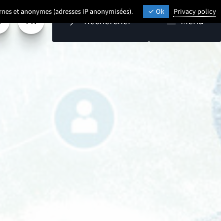
ternes et anonymes (adresses IP anonymisées).
Ok
Privacy policy
FR
Rechercher
Menu
aramétrage
Sélectionner une langue (
- Français sélectionné)