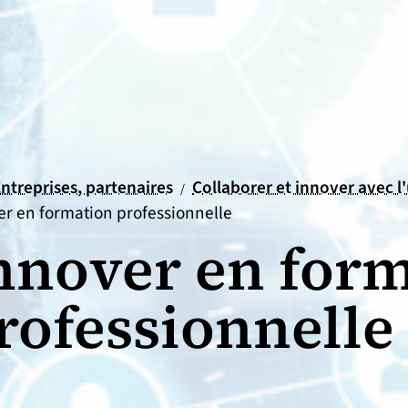
il
ueil
ntreprises, partenaires
Collaborer et innover avec l
/
er en formation professionnelle
nnover en for
rofessionnelle