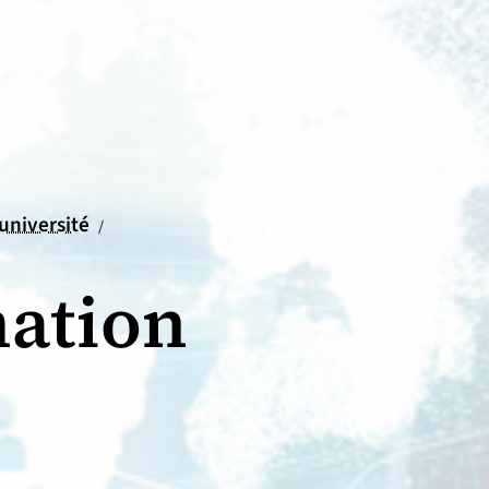
'université
/
mation