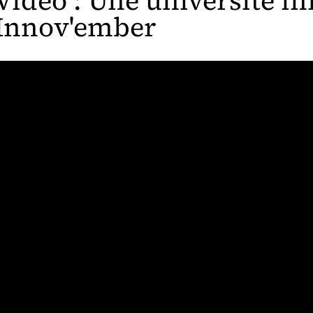
Vidéo : Une université i
Innov'ember