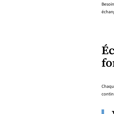
Besoin
échang
Éc
fo
Chaque
conti