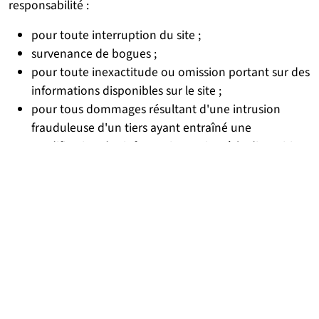
responsabilité :
pour toute interruption du site ;
survenance de bogues ;
pour toute inexactitude ou omission portant sur des
informations disponibles sur le site ;
pour tous dommages résultant d'une intrusion
frauduleuse d'un tiers ayant entraîné une
modification des informations mises à la disposition
sur le site.
Cookies
Le site de l'Université de Lille utilise uniquement des
cookies/traceurs à des fins de gestion de session,
personnalisation (contraste..) et pour la réalisation de