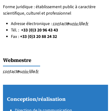
Forme juridique : établissement public à caractère
scientifique, culturel et professionnel
[at]
[point]
Adresse électronique :
contact
univ-lille
fr
Tél. :
+33 (0)3 20 96 43 43
Fax :
+33 (0)3 20 88 24 32
Webmestre
[at]
[point]
contact
univ-lille
fr
Conception/réalisation
Direction de la communication