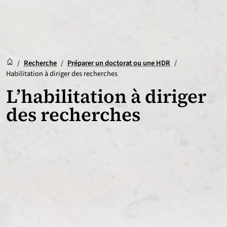
Accueil
Accueil
/
Recherche
/
Préparer un doctorat ou une HDR
/
Habilitation à diriger des recherches
L’habilitation à diriger
des recherches