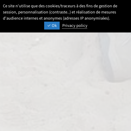
Aller
Aller
Aller
Ce site n'utilise que des cookies/traceurs à des fins de gestion de
FR
Paramétrage
Sélectionner une 
- Français sélecti
Recherche
Men
au
au
au
session, personnalisation (contraste..) et réalisation de mesures
contenu
pied
d'audience internes et anonymes (adresses IP anonymisées).
menu
UNIVERSITÉ DE LILLE
INSPIRONS DEMAIN
Ok
Privacy policy
de
principal
page