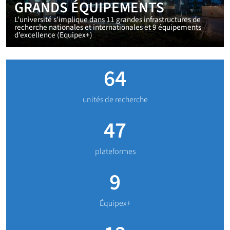
GRANDS ÉQUIPEMENTS
L’université s’implique dans 11 grandes infrastructures de
recherche nationales et internationales et 9 équipements
d’excellence (Equipex+)
64
unités de recherche
47
plateformes
9
Équipex+