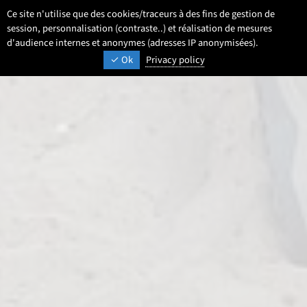
Aller
Aller
Aller
Ce site n'utilise que des cookies/traceurs à des fins de gestion de
FR
Paramétrage
Sélectionner une 
- Français sélecti
Recherche
Men
au
au
au
session, personnalisation (contraste..) et réalisation de mesures
contenu
pied
d'audience internes et anonymes (adresses IP anonymisées).
menu
UNIVERSITÉ DE LILLE
INSPIRONS DEMAIN
Ok
Privacy policy
de
principal
page