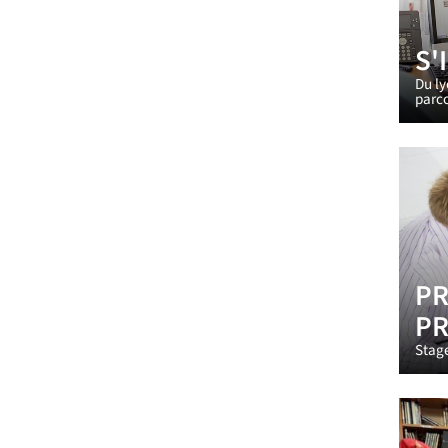
S'
Du ly
parco
PR
PR
Stage