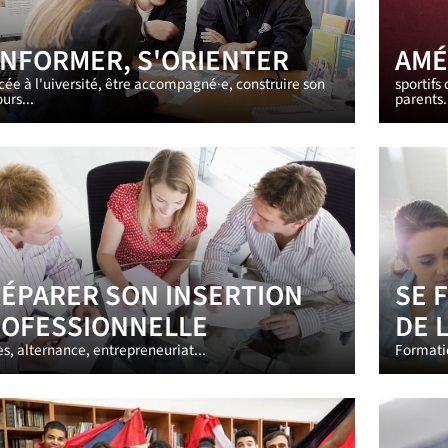
INFORMER, S'ORIENTER
AMÉ
cée à l'uiversité, être accompagné·e, construire son
sportifs
urs...
parents.
ÉPARER SON INSERTION
SE 
OFESSIONNELLE
DE L
s, alternance, entrepreneuriat...
Formati