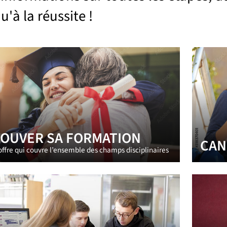
rouver sa formation
u'à la réussite !
ndidater-s'inscrire
informer, s'orienter
éparer son insertion professionnelle
OUVER SA FORMATION
CAN
ffre qui couvre l’ensemble des champs disciplinaires
ménager, personnaliser ses études