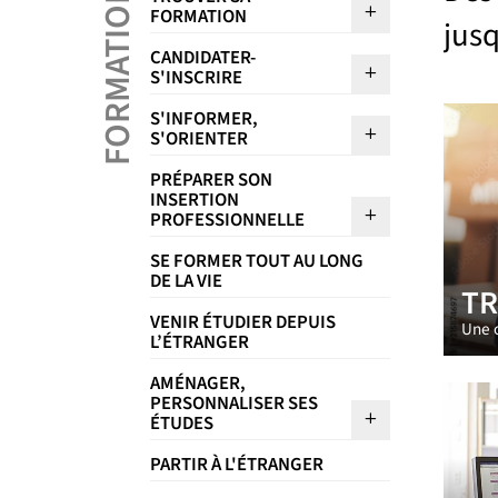
FORMATION
Sous menu T
FORMATION
jusq
CANDIDATER-
Sous menu Ca
S'INSCRIRE
S'INFORMER,
Sous menu S'
S'ORIENTER
PRÉPARER SON
INSERTION
Sous menu Pr
PROFESSIONNELLE
SE FORMER TOUT AU LONG
DE LA VIE
TR
VENIR ÉTUDIER DEPUIS
Une o
L’ÉTRANGER
AMÉNAGER,
PERSONNALISER SES
Sous menu A
ÉTUDES
PARTIR À L'ÉTRANGER