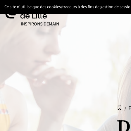
Aller
Aller
Aller
Ce site n'utilise que des cookies/traceurs à des fins de gestion de sess
au
au
au
contenu
pied
menu
UNIVERSITÉ DE LILLE
INSPIRONS DEMAIN
de
principal
page
Accue
Acc
/
D