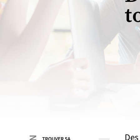
t
Des 
TROUVER SA