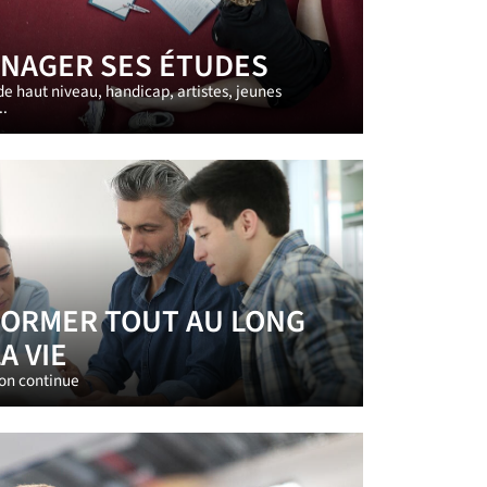
NAGER SES ÉTUDES
 de haut niveau, handicap, artistes, jeunes
..
FORMER TOUT AU LONG
A VIE
on continue