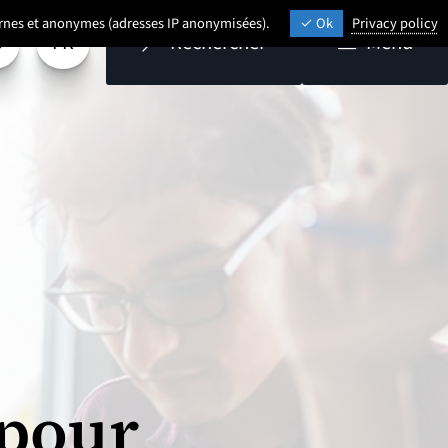
ternes et anonymes (adresses IP anonymisées).
Ok
Privacy policy
FR
Rechercher
Menu
aramétrage
Sélectionner une langue (
- Français sélectionné)
 pour