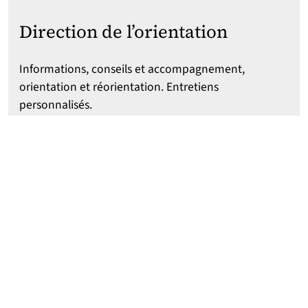
Direction de l’orientation
Informations, conseils et accompagnement,
orientation et réorientation. Entretiens
personnalisés.
Relais orientation – Moulins/Lille
− +33 (0)3 20
90 75 43 − RDC bât. C − 1 place Déliot 59000 Lille
(
Personnes externes à l'université : appeler en
amont pour pouvoir accéder au bâtiment)
Relais orientation – Pont-de-Bois
− +33 (0)3 20
41 62 46 − Maison de l'étudiant, niv. forum − rue
du Barreau 59653 Villeneuve d'Ascq
Relais orientation – Cité scientifique
− +33 (0)3
62 26 86 93 − Bât. SUP − av. Carl Gauss 59650
Villeneuve-d'Ascq