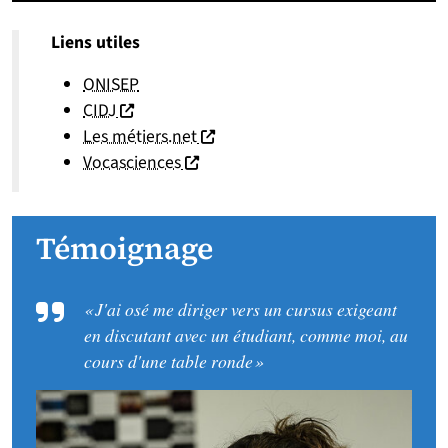
Liens utiles
ONISEP
(nouvelle fenêtre)
CIDJ
(nouvelle fenêtre)
Les métiers.net
(nouvelle fenêtre)
Vocasciences
Témoignage
« J'ai osé me diriger vers un cursus exigeant
en discutant avec un étudiant, comme moi, au
cours d'une table ronde »