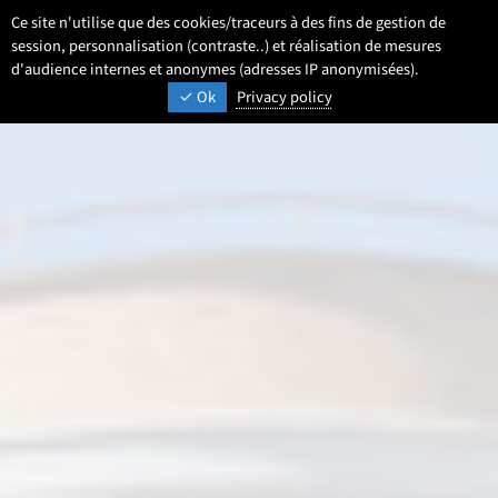
Aller
Aller
Aller
Ce site n'utilise que des cookies/traceurs à des fins de gestion de
FR
Paramétrage
Sélectionner une 
- Français sélecti
Recherche
Men
au
au
au
session, personnalisation (contraste..) et réalisation de mesures
contenu
pied
d'audience internes et anonymes (adresses IP anonymisées).
menu
UNIVERSITÉ DE LILLE
INSPIRONS DEMAIN
Ok
Privacy policy
de
principal
page