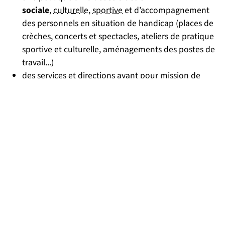
sociale
,
culturelle
,
sportive
et d’accompagnement
des personnels en situation de handicap (places de
crèches, concerts et spectacles, ateliers de pratique
sportive et culturelle, aménagements des postes de
travail...)
des services et directions ayant pour mission de
garantir une qualité de vie et des
conditions de
travail optimales
un
accompagnement
tout au long de la carrière
(développement de vos compétences par la
formation professionnelle continue, conseil en
évolution de carrière…)
Partenaires
Suivez-nous sur les réseaux so
(nouvelle fenêtre)