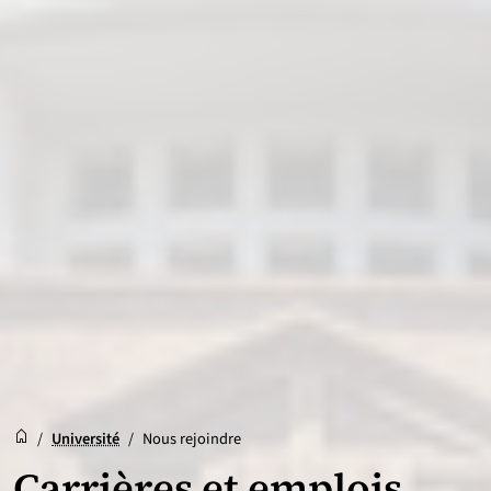
Accueil
Accueil
/
Université
/
Nous rejoindre
Carrières et emplois