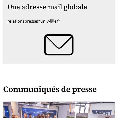
Une adresse mail globale
[at]
[point]
relationspresse
univ-lille
fr
Communiqués de presse