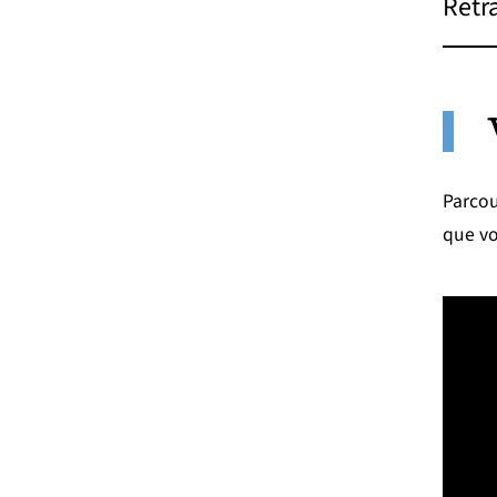
Retr
Parcou
que vo