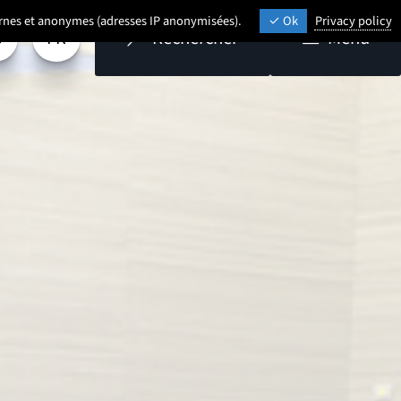
ternes et anonymes (adresses IP anonymisées).
Ok
Privacy policy
FR
Rechercher
Menu
aramétrage
Sélectionner une langue (
- Français sélectionné)