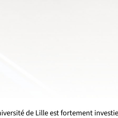
iversité de Lille est fortement investi
Sous menu S'épanouir, vivre sur les campus