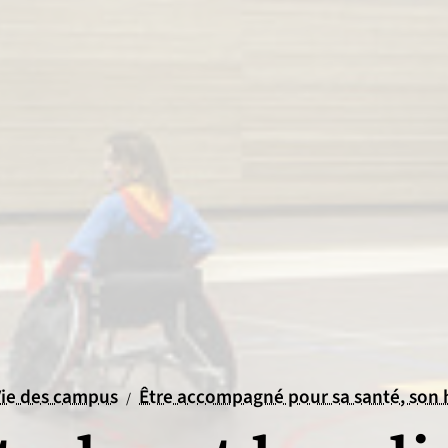
il
ueil
Vie des campus
Être accompagné pour sa santé, son
/