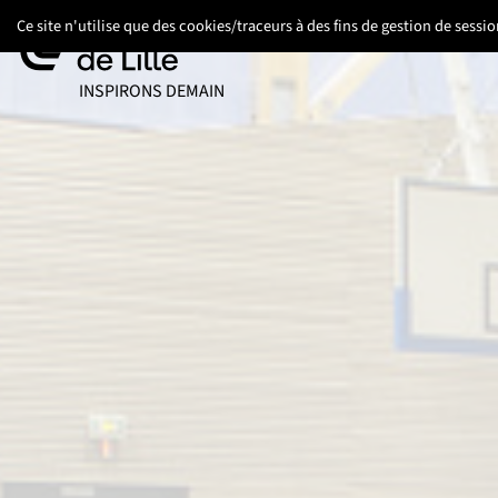
Aller
Aller
Aller
Ce site n'utilise que des cookies/traceurs à des fins de gestion de sess
au
au
au
contenu
pied
menu
UNIVERSITÉ DE LILLE
INSPIRONS DEMAIN
de
principal
page