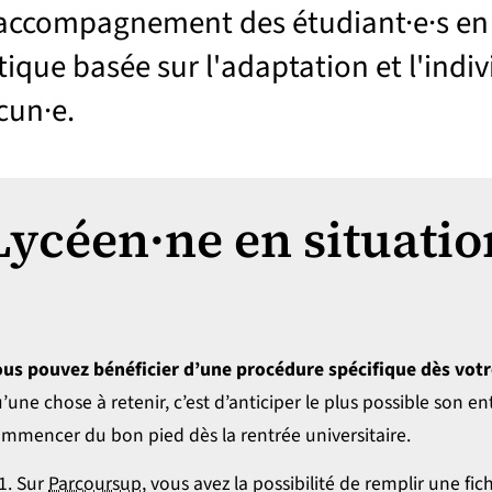
l’accompagnement des étudiant·e·s en
ganiser sa vie pratique
tique basée sur l'adaptation et l'indi
cun·e.
tre accompagné pour sa santé, son handicap
Lycéen·ne en situati
néficier d’aides et de ressources
?
us pouvez bénéficier d’une procédure spécifique dès votr
’une chose à retenir, c’est d’anticiper le plus possible son e
mmencer du bon pied dès la rentrée universitaire.
Sur
Parcoursup
, vous avez la possibilité de remplir une fic