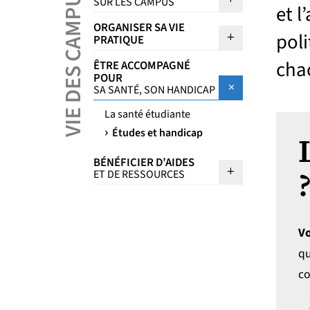
VIE DES CAMPUS
SUR LES CAMPUS
et 
ORGANISER SA VIE
Sous menu Or
poli
PRATIQUE
cha
ÊTRE ACCOMPAGNÉ
POUR
Sous menu Ê
SA SANTÉ, SON HANDICAP
La santé étudiante
Études et handicap
BÉNÉFICIER D’AIDES
Sous menu Bé
ET DE RESSOURCES
Vo
qu
co