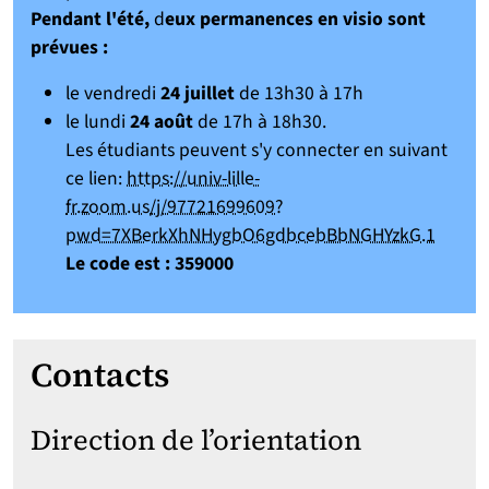
Pendant l'été,
d
eux permanences en visio sont
prévues :
le vendredi
24 juillet
de 13h30 à 17h
le lundi
24 août
de 17h à 18h30.
Les étudiants peuvent s'y connecter en suivant
ce lien:
https://univ-lille-
fr.zoom.us/j/97721699609?
pwd=7XBerkXhNHygbO6gdbcebBbNGHYzkG.1
Le code est : 359000
Contacts
Direction de l’orientation