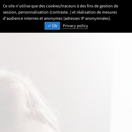
Aller
Aller
Aller
Ce site n'utilise que des cookies/traceurs à des fins de gestion de
FR
Paramétrage
Sélectionner une 
- Français sélecti
Recherche
Men
au
au
au
session, personnalisation (contraste..) et réalisation de mesures
contenu
pied
d'audience internes et anonymes (adresses IP anonymisées).
menu
UNIVERSITÉ DE LILLE
INSPIRONS DEMAIN
Ok
Privacy policy
de
principal
page