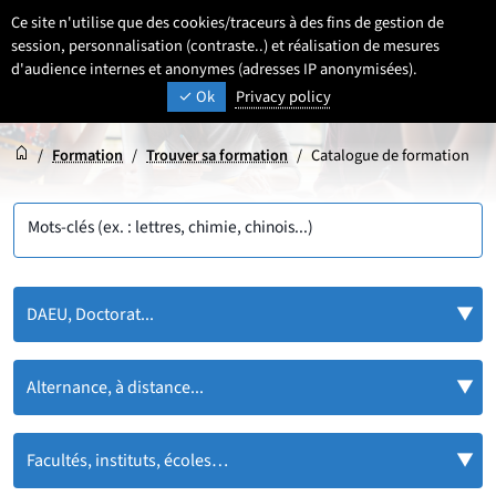
Aller
Aller
Aller
Ce site n'utilise que des cookies/traceurs à des fins de gestion de
FR
Paramétrage
Sélectionner une 
- Français sélecti
Recherche
Men
au
au
au
session, personnalisation (contraste..) et réalisation de mesures
contenu
pied
d'audience internes et anonymes (adresses IP anonymisées).
menu
UNIVERSITÉ DE LILLE
INSPIRONS DEMAIN
Ok
Privacy policy
de
principal
page
Accueil
Accueil
/
Formation
/
Trouver sa formation
/
Catalogue de formation
Mots-clés (ex. : lettres, chimie, chinois...)
DAEU, Doctorat...
Alternance, à distance...
Facultés, instituts, écoles…