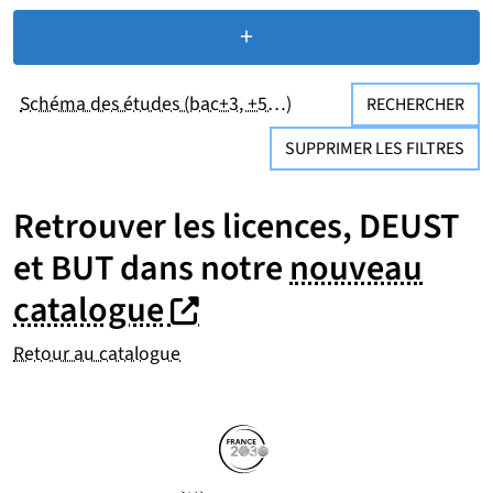
+
de critères de recherc
Schéma des études (bac+3, +5…)
RECHERCHER
SUPPRIMER LES FILTRES
Retrouver les licences, DEUST
et BUT dans notre
nouveau
(nouvelle fenêtre)
(nouvelle fenêtre)
catalogue
Retour au catalogue
Partenaires
Suivez-nous sur les réseaux so
(nouvelle fenêtre)