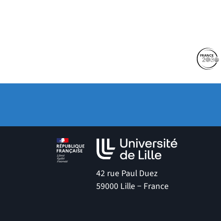
Partenaires
Suivez-nous sur les 
(no
42 rue Paul Duez
59000 Lille − France