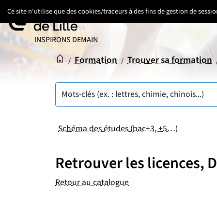
Aller
Aller
Aller
Ce site n'utilise que des cookies/traceurs à des fins de gestion de sess
au
au
au
contenu
pied
menu
UNIVERSITÉ DE LILLE
INSPIRONS DEMAIN
de
principal
page
Accueil
Accueil
Formation
Trouver sa formation
/
/
Mots-clés (ex. : lettres, chimie, chinois...)
Schéma des études (bac+3, +5…)
Retrouver les licences,
Retour au catalogue