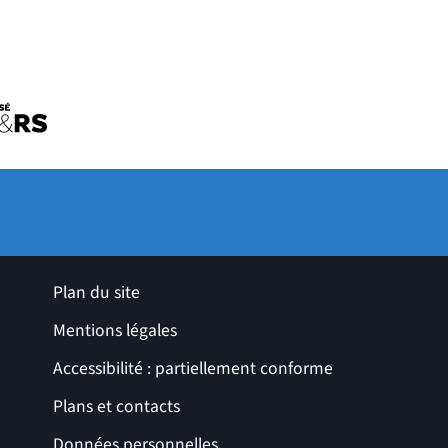
uvelle fenêtre)
tre)
ro de l'université
le fenêtre)
ges utiles
Plan du site
Mentions légales
Accessibilité : partiellement conforme
Plans et contacts
Données personnelles