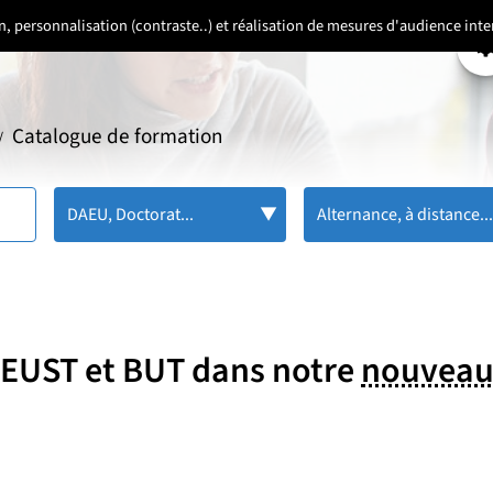
ion, personnalisation (contraste..) et réalisation de mesures d'audience in
P
Catalogue de formation
/
DAEU, Doctorat...
Alternance, à distance..
 DEUST et BUT dans notre
nouveau