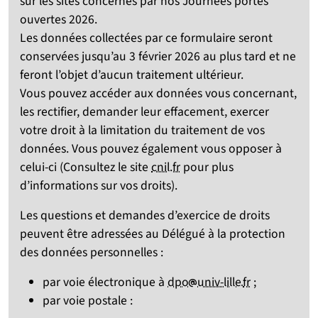
sur les sites concernés par nos Journées portes
ouvertes 2026.
Les données collectées par ce formulaire seront
conservées jusqu’au 3 février 2026 au plus tard et ne
feront l’objet d’aucun traitement ultérieur.
Vous pouvez accéder aux données vous concernant,
les rectifier, demander leur effacement, exercer
votre droit à la limitation du traitement de vos
données. Vous pouvez également vous opposer à
celui-ci (Consultez le site
cnil.fr
pour plus
d’informations sur vos droits).
Les questions et demandes d’exercice de droits
peuvent être adressées au Délégué à la protection
des données personnelles :
[at]
[point]
par voie électronique à
dpo
univ-lille
fr
;
par voie postale :