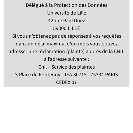
Délégué à la Protection des Données
Université de Lille
42 rue Paul Duez
59000 LILLE
Si vous n’obtenez pas de réponses à vos requêtes
dans un délai maximal d’un mois vous pouvez
adresser une réclamation (plainte) auprès de la CNIL
à l’adresse suivante :
Cnil – Service des plaintes
3 Place de Fontenoy - TSA 80715 - 75334 PARIS
CEDEX 07
Tél : 01 53 73 22 22
Partenaires
Suivez-nous sur les réseaux so
(nouvelle fenêtre)