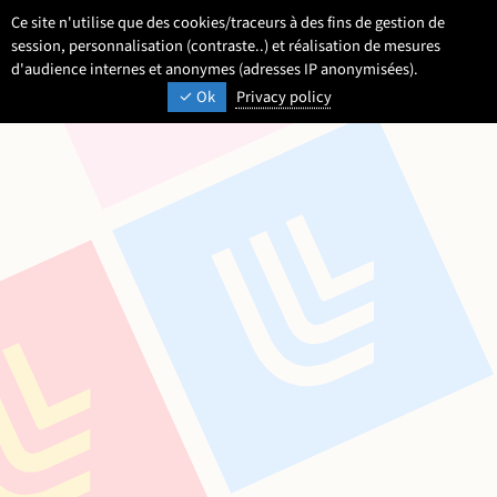
Aller
Aller
Aller
Ce site n'utilise que des cookies/traceurs à des fins de gestion de
FR
Paramétrage
Langue :
Français
Recherche
Men
au
au
au
session, personnalisation (contraste..) et réalisation de mesures
contenu
pied
d'audience internes et anonymes (adresses IP anonymisées).
menu
UNIVERSITÉ DE LILLE
INSPIRONS DEMAIN
Ok
Privacy policy
de
principal
page