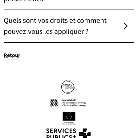
Quels sont vos droits et comment
pouvez-vous les appliquer ?
Retour
Partenaires
Suivez-nous sur les réseaux so
(nouvelle fenêtre)
(nouvelle fenêtre)
(nouvelle fenêtre)
(nouvelle fenêtre)