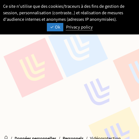
Aller
Aller
Aller
Ce site n'utilise que des cookies/traceurs à des fins de gestion de
FR
Paramétrage
Sélectionner une 
- Français sélecti
Recherche
Men
au
au
au
session, personnalisation (contraste..) et réalisation de mesures
contenu
pied
d'audience internes et anonymes (adresses IP anonymisées).
menu
UNIVERSITÉ DE LILLE
INSPIRONS DEMAIN
Ok
Privacy policy
de
principal
page
Accueil
Accueil
/
Données personnelles
/
Personnels
/
Vidéoprotection