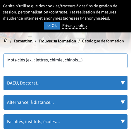
Aller
Aller
Aller
Ce site n'utilise que des cookies/traceurs à des fins de gestion de
FR
Paramétrage
Sélectionner une 
- Français sélecti
Recherche
Men
au
au
au
session, personnalisation (contraste..) et réalisation de mesures
contenu
pied
d'audience internes et anonymes (adresses IP anonymisées).
menu
UNIVERSITÉ DE LILLE
INSPIRONS DEMAIN
Ok
Privacy policy
de
principal
page
Accueil
Accueil
/
Formation
/
Trouver sa formation
/
Catalogue de formation
Mots-clés (ex. : lettres, chimie, chinois...)
DAEU, Doctorat...
Alternance, à distance...
Facultés, instituts, écoles…