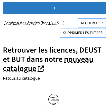
+
de critères de recherc
Schéma des études (bac+3, +5…)
RECHERCHER
SUPPRIMER LES FILTRES
Retrouver les licences, DEUST
et BUT dans notre
nouveau
(nouvelle fenêtre)
(nouvelle fenêtre)
catalogue
Retour au catalogue
Partenaires
Suivez-nous sur les réseaux so
(nouvelle fenêtre)