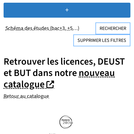
+
de critères de recherc
Schéma des études (bac+3, +5…)
RECHERCHER
SUPPRIMER LES FILTRES
Retrouver les licences, DEUST
et BUT dans notre
nouveau
(nouvelle fenêtre)
(nouvelle fenêtre)
catalogue
Retour au catalogue
Partenaires
Suivez-nous sur les réseaux so
(nouvelle fenêtre)