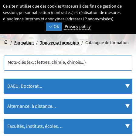
Aller
Aller
Aller
Ce site n'utilise que des cookies/traceurs à des fins de gestion de
FR
Paramétrage
Sélectionner une 
- Français sélecti
Recherche
Men
au
au
au
session, personnalisation (contraste..) et réalisation de mesures
contenu
pied
d'audience internes et anonymes (adresses IP anonymisées).
menu
UNIVERSITÉ DE LILLE
INSPIRONS DEMAIN
Ok
Privacy policy
de
principal
page
Accueil
Accueil
/
Formation
/
Trouver sa formation
/
Catalogue de formation
Mots-clés (ex. : lettres, chimie, chinois...)
DAEU, Doctorat...
Alternance, à distance...
Facultés, instituts, écoles…