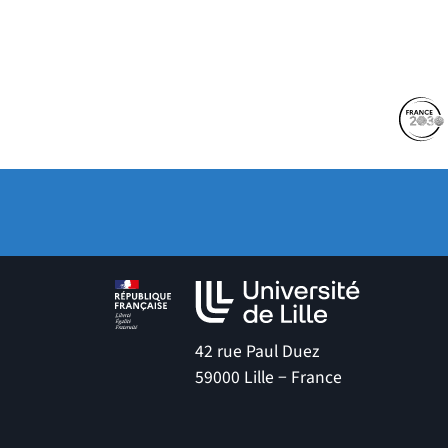
Partenaires
Suivez-nous sur les 
(no
42 rue Paul Duez
59000 Lille − France