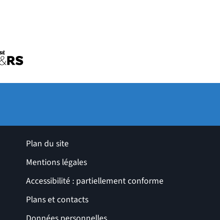
uvelle fenêtre)
tre)
ro de l'université
le fenêtre)
ges utiles
Plan du site
Mentions légales
Accessibilité : partiellement conforme
Plans et contacts
Données personnelles