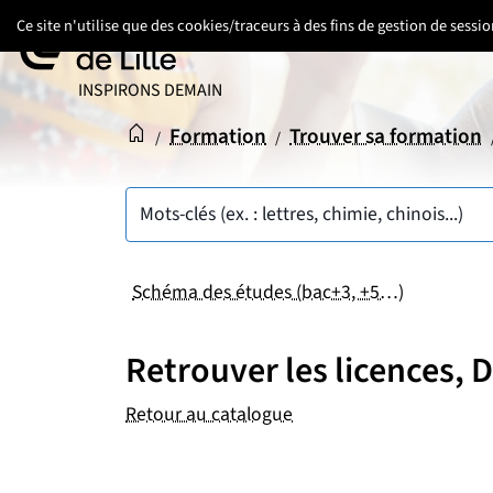
Aller
Aller
Aller
Ce site n'utilise que des cookies/traceurs à des fins de gestion de sess
au
au
au
contenu
pied
menu
UNIVERSITÉ DE LILLE
INSPIRONS DEMAIN
de
principal
page
Accueil
Accueil
Formation
Trouver sa formation
/
/
Mots-clés (ex. : lettres, chimie, chinois...)
Schéma des études (bac+3, +5…)
Retrouver les licences,
Retour au catalogue