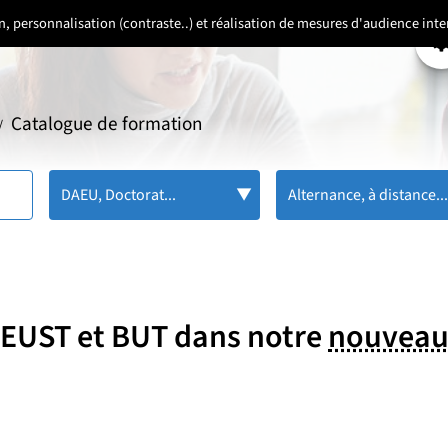
ion, personnalisation (contraste..) et réalisation de mesures d'audience in
P
Catalogue de formation
/
DAEU, Doctorat...
Alternance, à distance..
 DEUST et BUT dans notre
nouveau