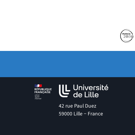
Partenaires
Suivez-nous sur les 
(no
42 rue Paul Duez
59000 Lille − France