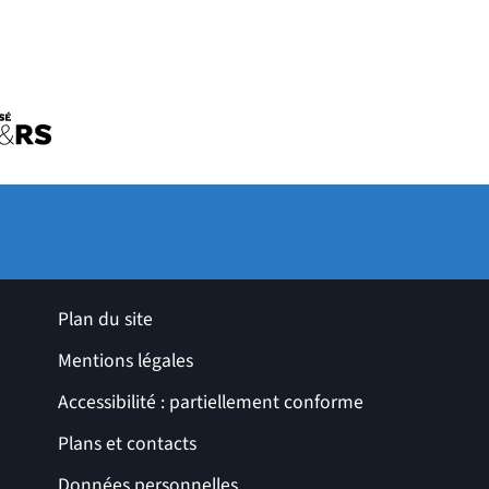
uvelle fenêtre)
tre)
ro de l'université
le fenêtre)
ges utiles
Plan du site
Mentions légales
Accessibilité : partiellement conforme
Plans et contacts
Données personnelles