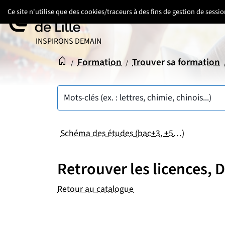
Aller
Aller
Aller
Ce site n'utilise que des cookies/traceurs à des fins de gestion de sess
au
au
au
contenu
pied
menu
UNIVERSITÉ DE LILLE
INSPIRONS DEMAIN
de
principal
page
Accueil
Accueil
Formation
Trouver sa formation
/
/
Mots-clés (ex. : lettres, chimie, chinois...)
Schéma des études (bac+3, +5…)
Retrouver les licences,
Retour au catalogue