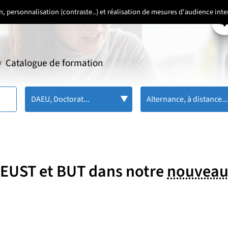
ion, personnalisation (contraste..) et réalisation de mesures d'audience in
P
Catalogue de formation
/
DAEU, Doctorat...
Alternance, à distance..
 DEUST et BUT dans notre
nouveau