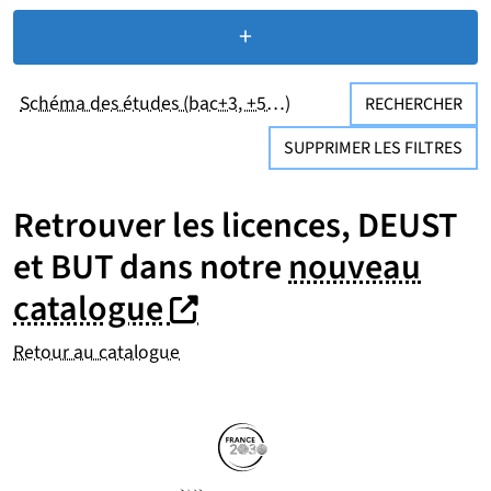
+
de critères de recherc
Schéma des études (bac+3, +5…)
RECHERCHER
SUPPRIMER LES FILTRES
Retrouver les licences, DEUST
et BUT dans notre
nouveau
(nouvelle fenêtre)
(nouvelle fenêtre)
catalogue
Retour au catalogue
Partenaires
Suivez-nous sur les réseaux so
(nouvelle fenêtre)