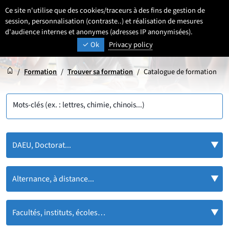
Aller
Aller
Aller
Ce site n'utilise que des cookies/traceurs à des fins de gestion de
FR
Paramétrage
Sélectionner une 
- Français sélecti
Recherche
Men
au
au
au
session, personnalisation (contraste..) et réalisation de mesures
contenu
pied
d'audience internes et anonymes (adresses IP anonymisées).
menu
UNIVERSITÉ DE LILLE
INSPIRONS DEMAIN
Ok
Privacy policy
de
principal
page
Accueil
Accueil
/
Formation
/
Trouver sa formation
/
Catalogue de formation
Mots-clés (ex. : lettres, chimie, chinois...)
DAEU, Doctorat...
Alternance, à distance...
Facultés, instituts, écoles…