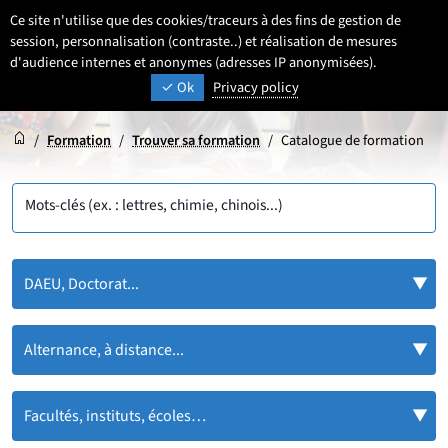
Aller
Aller
Aller
Ce site n'utilise que des cookies/traceurs à des fins de gestion de
FR
Paramétrage
Sélectionner une 
- Français sélecti
Recherche
Men
au
au
au
session, personnalisation (contraste..) et réalisation de mesures
contenu
pied
d'audience internes et anonymes (adresses IP anonymisées).
menu
UNIVERSITÉ DE LILLE
INSPIRONS DEMAIN
Ok
Privacy policy
de
principal
page
Accueil
Accueil
/
Formation
/
Trouver sa formation
/
Catalogue de formation
Mots-clés (ex. : lettres, chimie, chinois...)
DAEU, Doctorat...
Alternance, à distance...
Facultés, instituts, écoles…