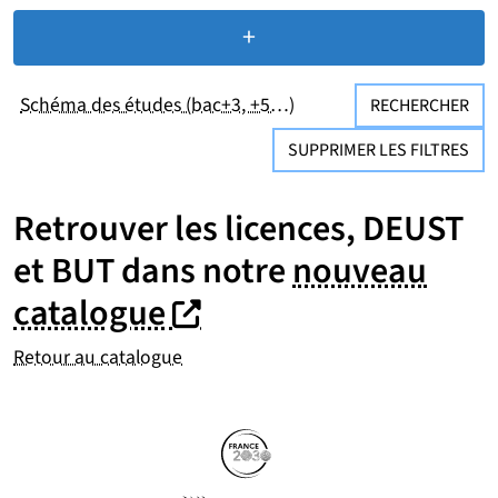
+
de critères de recherc
Schéma des études (bac+3, +5…)
RECHERCHER
SUPPRIMER LES FILTRES
Retrouver les licences, DEUST
et BUT dans notre
nouveau
(nouvelle fenêtre)
(nouvelle fenêtre)
catalogue
Retour au catalogue
Partenaires
Suivez-nous sur les réseaux so
(nouvelle fenêtre)