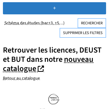
+
de critères de recherc
Schéma des études (bac+3, +5…)
RECHERCHER
SUPPRIMER LES FILTRES
Retrouver les licences, DEUST
et BUT dans notre
nouveau
(nouvelle fenêtre)
(nouvelle fenêtre)
catalogue
Retour au catalogue
Partenaires
Suivez-nous sur les réseaux so
(nouvelle fenêtre)