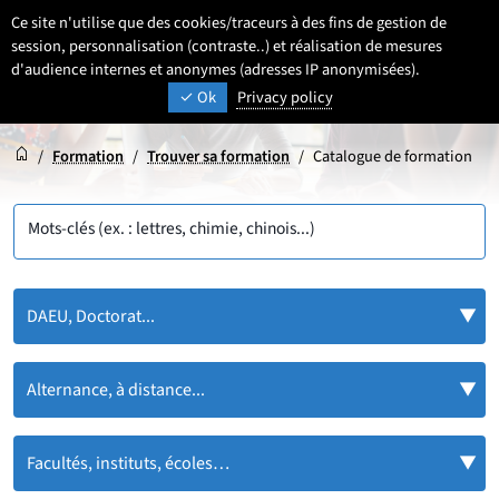
Aller
Aller
Aller
Ce site n'utilise que des cookies/traceurs à des fins de gestion de
FR
Paramétrage
Sélectionner une 
- Français sélecti
Recherche
Men
au
au
au
session, personnalisation (contraste..) et réalisation de mesures
contenu
pied
d'audience internes et anonymes (adresses IP anonymisées).
menu
UNIVERSITÉ DE LILLE
INSPIRONS DEMAIN
Ok
Privacy policy
de
principal
page
Accueil
Accueil
/
Formation
/
Trouver sa formation
/
Catalogue de formation
Mots-clés (ex. : lettres, chimie, chinois...)
DAEU, Doctorat...
Alternance, à distance...
Facultés, instituts, écoles…