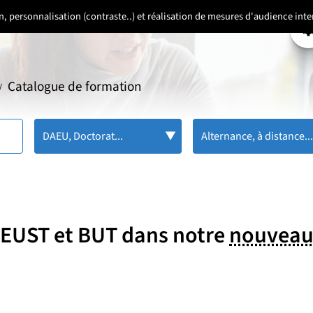
ion, personnalisation (contraste..) et réalisation de mesures d'audience in
P
Catalogue de formation
/
DAEU, Doctorat...
Alternance, à distance..
 DEUST et BUT dans notre
nouveau