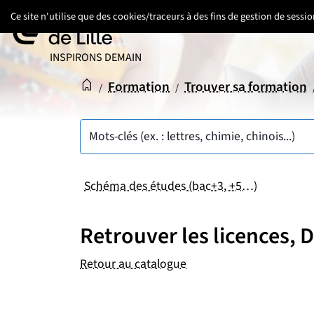
Aller
Aller
Aller
Ce site n'utilise que des cookies/traceurs à des fins de gestion de sess
au
au
au
contenu
pied
menu
UNIVERSITÉ DE LILLE
INSPIRONS DEMAIN
de
principal
page
Accueil
Accueil
Formation
Trouver sa formation
/
/
Mots-clés (ex. : lettres, chimie, chinois...)
Schéma des études (bac+3, +5…)
Retrouver les licences,
Retour au catalogue