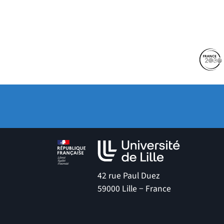
Partenaires
Suivez-nous sur les 
(no
42 rue Paul Duez
59000 Lille − France