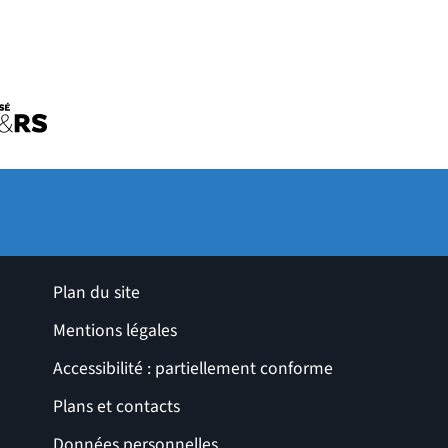
uvelle fenêtre)
tre)
ro de l'université
le fenêtre)
ges utiles
Plan du site
Mentions légales
Accessibilité : partiellement conforme
Plans et contacts
Données personnelles