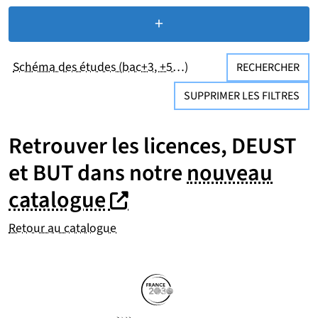
+
de critères de recherc
Schéma des études (bac+3, +5…)
RECHERCHER
SUPPRIMER LES FILTRES
Retrouver les licences, DEUST
et BUT dans notre
nouveau
(nouvelle fenêtre)
(nouvelle fenêtre)
catalogue
Retour au catalogue
Partenaires
Suivez-nous sur les réseaux so
(nouvelle fenêtre)