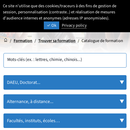
Aller
Aller
Aller
Ce site n'utilise que des cookies/traceurs à des fins de gestion de
FR
Paramétrage
Sélectionner une 
- Français sélecti
Recherche
Men
au
au
au
session, personnalisation (contraste..) et réalisation de mesures
contenu
pied
d'audience internes et anonymes (adresses IP anonymisées).
menu
UNIVERSITÉ DE LILLE
INSPIRONS DEMAIN
Ok
Privacy policy
de
principal
page
Accueil
Accueil
/
Formation
/
Trouver sa formation
/
Catalogue de formation
Mots-clés (ex. : lettres, chimie, chinois...)
DAEU, Doctorat...
Alternance, à distance...
Facultés, instituts, écoles…