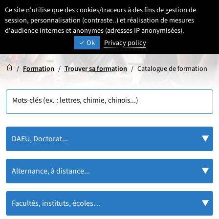
Aller
Aller
Aller
Ce site n'utilise que des cookies/traceurs à des fins de gestion de
FR
Paramétrage
Sélectionner une 
- Français sélecti
Recherche
Men
au
au
au
session, personnalisation (contraste..) et réalisation de mesures
contenu
pied
d'audience internes et anonymes (adresses IP anonymisées).
menu
UNIVERSITÉ DE LILLE
INSPIRONS DEMAIN
Ok
Privacy policy
de
principal
page
Accueil
Accueil
/
Formation
/
Trouver sa formation
/
Catalogue de formation
Mots-clés (ex. : lettres, chimie, chinois...)
DAEU, Doctorat...
Alternance, à distance...
Facultés, instituts, écoles…