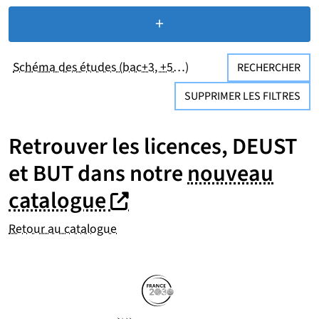
+
de critères de recherc
Schéma des études (bac+3, +5…)
RECHERCHER
SUPPRIMER LES FILTRES
Retrouver les licences, DEUST
et BUT dans notre
nouveau
(nouvelle fenêtre)
(nouvelle fenêtre)
catalogue
Retour au catalogue
Partenaires
Suivez-nous sur les réseaux so
(nouvelle fenêtre)