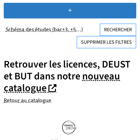
+
de critères de recherc
Schéma des études (bac+3, +5…)
RECHERCHER
SUPPRIMER LES FILTRES
Retrouver les licences, DEUST
et BUT dans notre
nouveau
(nouvelle fenêtre)
(nouvelle fenêtre)
catalogue
Retour au catalogue
Partenaires
Suivez-nous sur les réseaux so
(nouvelle fenêtre)