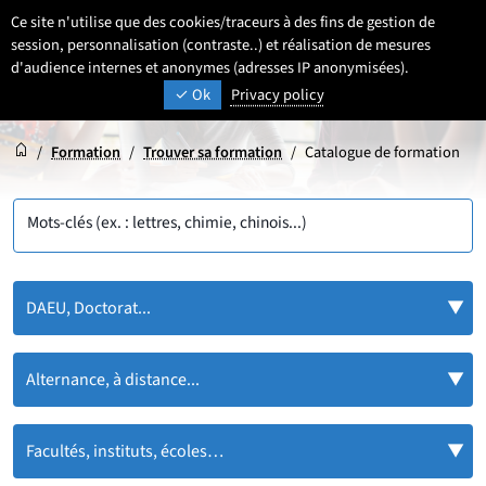
Aller
Aller
Aller
Ce site n'utilise que des cookies/traceurs à des fins de gestion de
FR
Paramétrage
Sélectionner une 
- Français sélecti
Recherche
Men
au
au
au
session, personnalisation (contraste..) et réalisation de mesures
contenu
pied
d'audience internes et anonymes (adresses IP anonymisées).
menu
UNIVERSITÉ DE LILLE
INSPIRONS DEMAIN
Ok
Privacy policy
de
principal
page
Accueil
Accueil
/
Formation
/
Trouver sa formation
/
Catalogue de formation
Mots-clés (ex. : lettres, chimie, chinois...)
DAEU, Doctorat...
Alternance, à distance...
Facultés, instituts, écoles…