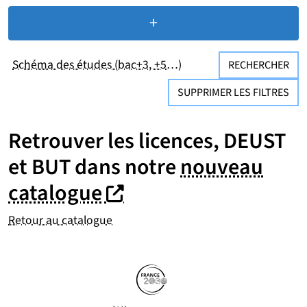
+
de critères de recherc
Schéma des études (bac+3, +5…)
RECHERCHER
SUPPRIMER LES FILTRES
Retrouver les licences, DEUST
et BUT dans notre
nouveau
(nouvelle fenêtre)
(nouvelle fenêtre)
catalogue
Retour au catalogue
Partenaires
Suivez-nous sur les réseaux so
(nouvelle fenêtre)