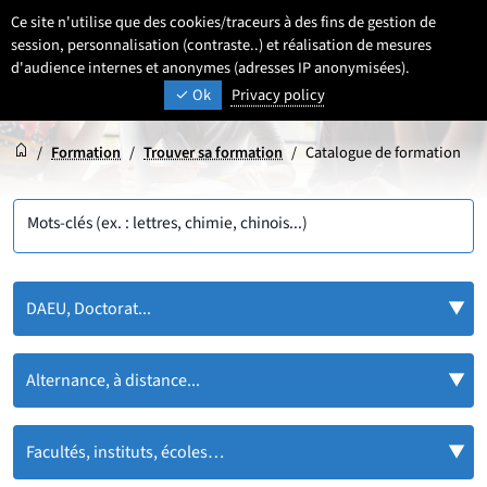
Aller
Aller
Aller
Ce site n'utilise que des cookies/traceurs à des fins de gestion de
FR
Paramétrage
Sélectionner une 
- Français sélecti
Recherche
Men
au
au
au
session, personnalisation (contraste..) et réalisation de mesures
contenu
pied
d'audience internes et anonymes (adresses IP anonymisées).
menu
UNIVERSITÉ DE LILLE
INSPIRONS DEMAIN
Ok
Privacy policy
de
principal
page
Accueil
Accueil
/
Formation
/
Trouver sa formation
/
Catalogue de formation
Mots-clés (ex. : lettres, chimie, chinois...)
DAEU, Doctorat...
Alternance, à distance...
Facultés, instituts, écoles…