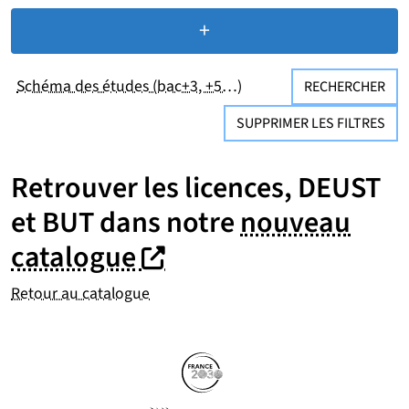
+
de critères de recherc
Schéma des études (bac+3, +5…)
RECHERCHER
SUPPRIMER LES FILTRES
Retrouver les licences, DEUST
et BUT dans notre
nouveau
(nouvelle fenêtre)
(nouvelle fenêtre)
catalogue
Retour au catalogue
Partenaires
Suivez-nous sur les réseaux so
(nouvelle fenêtre)