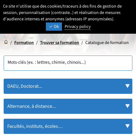
Aller
Aller
Aller
Ce site n'utilise que des cookies/traceurs à des fins de gestion de
FR
Paramétrage
Sélectionner une 
- Français sélecti
Recherche
Men
au
au
au
session, personnalisation (contraste..) et réalisation de mesures
contenu
pied
d'audience internes et anonymes (adresses IP anonymisées).
menu
UNIVERSITÉ DE LILLE
INSPIRONS DEMAIN
Ok
Privacy policy
de
principal
page
Accueil
Accueil
/
Formation
/
Trouver sa formation
/
Catalogue de formation
Mots-clés (ex. : lettres, chimie, chinois...)
DAEU, Doctorat...
Alternance, à distance...
Facultés, instituts, écoles…