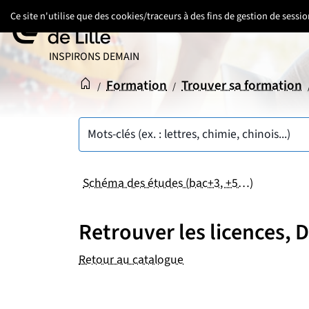
Aller
Aller
Aller
Ce site n'utilise que des cookies/traceurs à des fins de gestion de sess
au
au
au
contenu
pied
menu
UNIVERSITÉ DE LILLE
INSPIRONS DEMAIN
de
principal
page
Accueil
Accueil
Formation
Trouver sa formation
/
/
Mots-clés (ex. : lettres, chimie, chinois...)
Schéma des études (bac+3, +5…)
Retrouver les licences,
Retour au catalogue