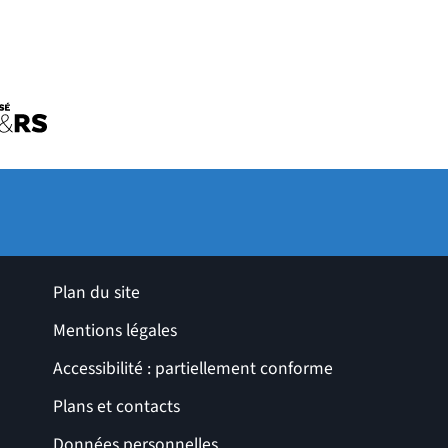
uvelle fenêtre)
tre)
ro de l'université
le fenêtre)
ges utiles
Plan du site
Mentions légales
Accessibilité : partiellement conforme
Plans et contacts
Données personnelles