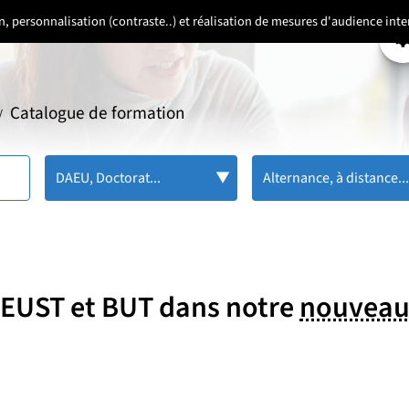
ion, personnalisation (contraste..) et réalisation de mesures d'audience in
P
Catalogue de formation
/
DAEU, Doctorat...
Alternance, à distance..
 DEUST et BUT dans notre
nouveau