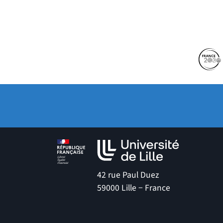
Partenaires
Suivez-nous sur les 
(no
42 rue Paul Duez
59000 Lille − France