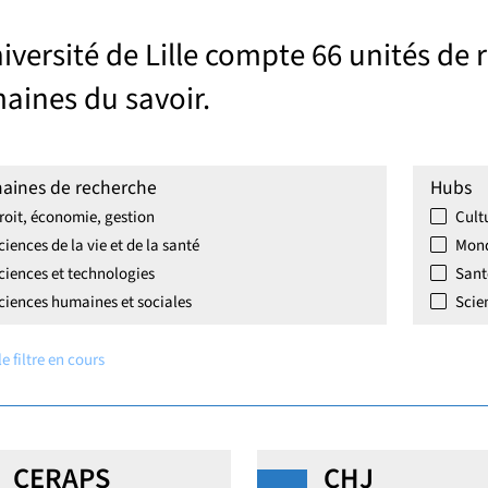
iversité de Lille compte 66 unités de
aines du savoir.
couvrir notre politique de recherche
unir science et société
aines de recherche
Hubs
roit, économie, gestion
Cult
Sous menu Identifier une structure de recherche
ciences de la vie et de la santé
Mond
ciences et technologies
Sant
ciences humaines et sociales
Scie
le filtre en cours
écouvrir nos projets
CERAPS
CHJ