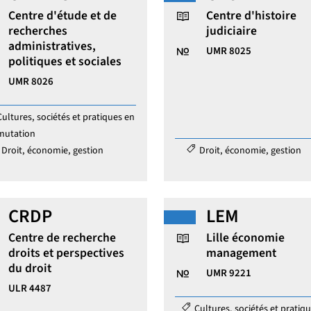
Centre d'étude et de
Centre d'histoire
réparer un doctorat ou une HDR
recherches
judiciaire
administratives,
Identifiant de la struct
UMR 8025
politiques et sociales
Identifiant de la structure de recherche :
UMR 8026
ories :
Cultures, sociétés et pratiques en
mutation
Catégories :
Droit, économie, gestion
Droit, économie, gestion
CRDP
LEM
Centre de recherche
Lille économie
droits et perspectives
management
du droit
Identifiant de la struct
UMR 9221
Identifiant de la structure de recherche :
ULR 4487
Catégories :
Cultures, sociétés et pratiq