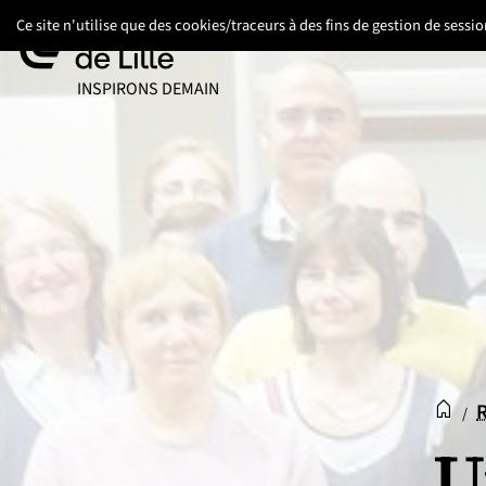
Aller
Aller
Aller
Ce site n'utilise que des cookies/traceurs à des fins de gestion de sess
au
au
au
contenu
pied
menu
UNIVERSITÉ DE LILLE
INSPIRONS DEMAIN
de
principal
page
Accue
Acc
/
U