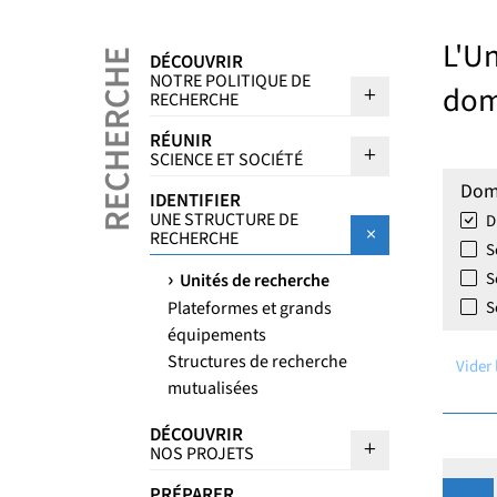
L'Un
RECHERCHE
DÉCOUVRIR
NOTRE POLITIQUE DE
dom
Sous menu Dé
RECHERCHE
RÉUNIR
Sous menu Ré
SCIENCE ET SOCIÉTÉ
Dom
IDENTIFIER
UNE STRUCTURE DE
D
RECHERCHE
S
S
Unités de recherche
Plateformes et grands
S
équipements
Structures de recherche
Vider 
mutualisées
DÉCOUVRIR
Sous menu D
NOS PROJETS
PRÉPARER