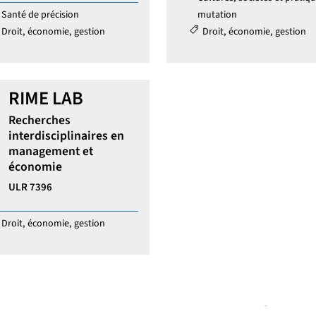
ories :
Santé de précision
mutation
Droit, économie, gestion
Droit, économie, gestion
RIME LAB
Recherches
interdisciplinaires en
management et
économie
Identifiant de la structure de recherche :
ULR 7396
ories :
Droit, économie, gestion
réseaux sociaux