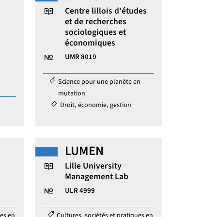
Centre lillois d'études
et de recherches
sociologiques et
ure de recherche :
économiques
Identifiant de la structure de recherche :
UMR 8019
Catégories :
Science pour une planète en
mutation
Droit, économie, gestion
LUMEN
Lille University
Management Lab
ure de recherche :
Identifiant de la structure de recherche :
ULR 4999
Catégories :
ues en
Cultures, sociétés et pratiques en