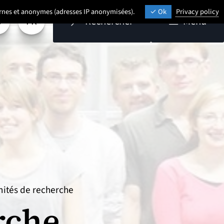
ternes et anonymes (adresses IP anonymisées).
Ok
Privacy policy
FR
Rechercher
Menu
aramétrage
Sélectionner une langue (
- Français sélectionné)
nités de recherche
rche