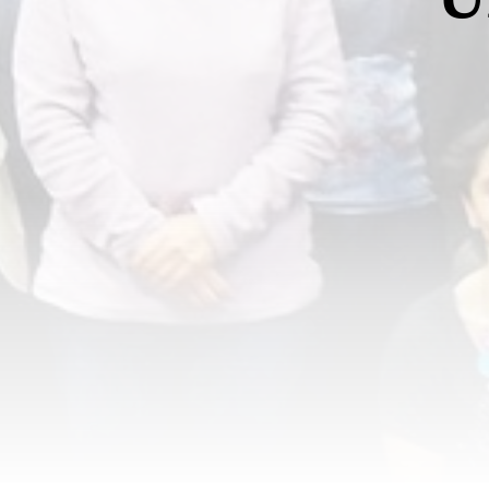
L'équipe du laboratoire SCALAB (UMR CNRS 9193 - Sciences Cogni