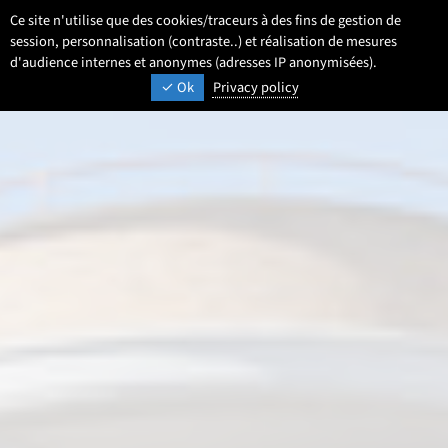
Aller
Aller
Aller
Ce site n'utilise que des cookies/traceurs à des fins de gestion de
FR
Paramétrage
Langue :
Français
Recherche
Men
au
au
au
session, personnalisation (contraste..) et réalisation de mesures
contenu
pied
d'audience internes et anonymes (adresses IP anonymisées).
menu
UNIVERSITÉ DE LILLE
INSPIRONS DEMAIN
Ok
Privacy policy
de
principal
page