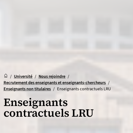
Accueil
Accueil
/
Université
/
Nous rejoindre
/
Recrutement des enseignants et enseignants-chercheurs
/
Enseignants non titulaires
/
Enseignants contractuels LRU
Enseignants
contractuels LRU