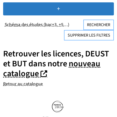
+
de critères de recherc
Schéma des études (bac+3, +5…)
RECHERCHER
SUPPRIMER LES FILTRES
Retrouver les licences, DEUST
et BUT dans notre
nouveau
(nouvelle fenêtre)
(nouvelle fenêtre)
catalogue
Retour au catalogue
Partenaires
Suivez-nous sur les réseaux so
(nouvelle fenêtre)