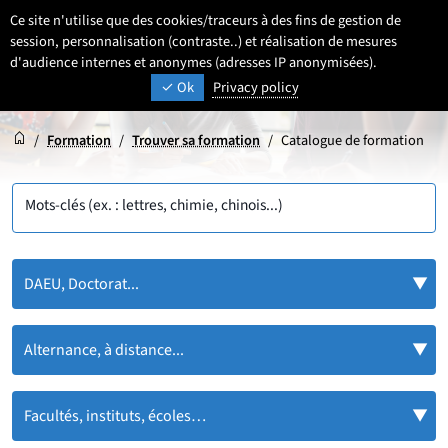
Aller
Aller
Aller
Ce site n'utilise que des cookies/traceurs à des fins de gestion de
FR
Paramétrage
Sélectionner une 
- Français sélecti
Recherche
Men
au
au
au
session, personnalisation (contraste..) et réalisation de mesures
contenu
pied
d'audience internes et anonymes (adresses IP anonymisées).
menu
UNIVERSITÉ DE LILLE
INSPIRONS DEMAIN
Ok
Privacy policy
de
principal
page
Accueil
Accueil
/
Formation
/
Trouver sa formation
/
Catalogue de formation
Mots-clés (ex. : lettres, chimie, chinois...)
DAEU, Doctorat...
Alternance, à distance...
Facultés, instituts, écoles…