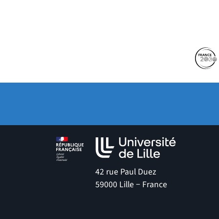
Partenaires
Suivez-nous sur les 
(no
42 rue Paul Duez
59000 Lille − France