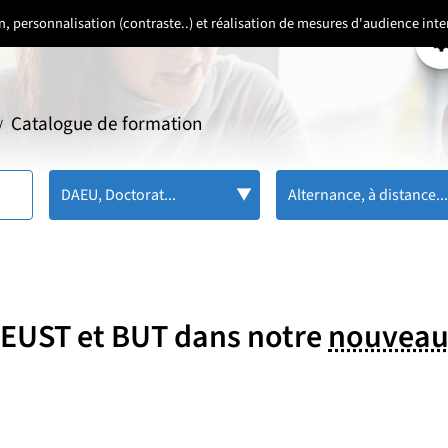
ion, personnalisation (contraste..) et réalisation de mesures d'audience in
P
Catalogue de formation
/
DAEU, Doctorat...
Alternance, à distance..
 DEUST et BUT dans notre
nouveau