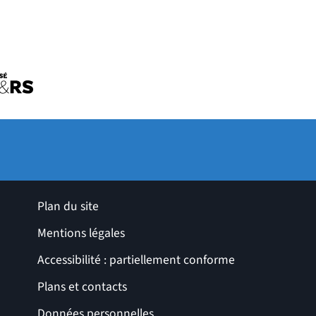
uvelle fenêtre)
tre)
ro de l'université
le fenêtre)
ges utiles
Plan du site
Mentions légales
Accessibilité : partiellement conforme
Plans et contacts
Données personnelles