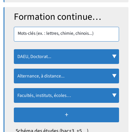
Rechercher :
Formation continue…
Mots-clés (ex. : lettres, chimie, chinois...)
DAEU, Doctorat...
Alternance, à distance...
Facultés, instituts, écoles…
+
de critères de recherc
Schéma des études (bac+3, +5…)