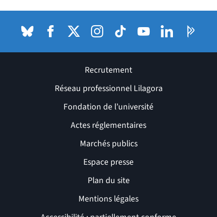
Bluesky
(nouvelle fenêtre)
Facebook
(nouvelle fenêtre)
X (anciennement Twitter) de l'Université
Instagram
(nouvelle fenêtre)
TikTok
(nouvelle fenêtre)
Youtube
(nouvelle fenêtre)
LinkedIn
(nouvelle fenê
Pages P
(nouvel
Recrutement
Réseau professionnel Lilagora
Fondation de l’université
Actes réglementaires
Marchés publics
Espace presse
Plan du site
Mentions légales