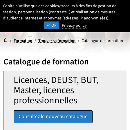
Aller
Aller
Aller
Ce site n'utilise que des cookies/traceurs à des fins de gestion de
FR
Paramétrage
Sélectionner une 
- Français sélecti
Recherche
Men
au
au
au
session, personnalisation (contraste..) et réalisation de mesures
contenu
pied
d'audience internes et anonymes (adresses IP anonymisées).
menu
UNIVERSITÉ DE LILLE
INSPIRONS DEMAIN
Ok
Privacy policy
de
principal
page
Accueil
Accueil
/
Formation
/
Trouver sa formation
/
Catalogue de formation
Catalogue de formation
Rechercher :
Licences, DEUST, BUT,
Master, licences
professionnelles
Consultez le nouveau catalogue