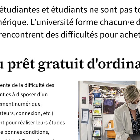
étudiantes et étudiants ne sont pas t
érique. L’université forme chacun·e d
rencontrent des difficultés pour ache
omprendre notre organisation
 prêt gratuit d'ordina
onnaître les engagements qui nous guident
ente de la difficulté des
nt.es à disposer d’un
ement numérique
ateurs, connexion, etc.)
ant pour réaliser leurs études
e bonnes conditions,