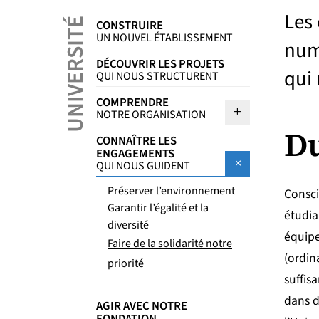
Les 
UNIVERSITÉ
CONSTRUIRE
UN NOUVEL ÉTABLISSEMENT
num
DÉCOUVRIR LES PROJETS
qui 
QUI NOUS STRUCTURENT
COMPRENDRE
Sous menu C
NOTRE ORGANISATION
Du
CONNAÎTRE LES
ENGAGEMENTS
Sous menu C
QUI NOUS GUIDENT
Préserver l’environnement
Consci
Garantir l’égalité et la
étudia
diversité
équip
Faire de la solidarité notre
(ordin
priorité
suffis
dans d
AGIR AVEC NOTRE