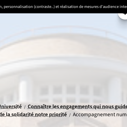
ion, personnalisation (contraste..) et réalisation de mesures d'audience in
P
il
ueil
niversité
Connaître les engagements qui nous guid
/
de la solidarité notre priorité
Accompagnement num
/