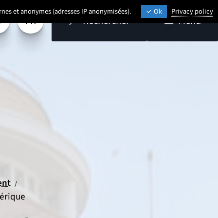
ternes et anonymes (adresses IP anonymisées).
Ok
Privacy policy
FR
Rechercher
Menu
aramétrage
Sélectionner une langue (
- Français sélectionné)
ent
/
érique