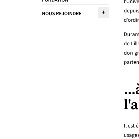
FONDATION
l’Unive
depuis
Sous menu N
NOUS REJOINDRE
d’ordi
Durant 
de Lil
don gr
parten
…à
l'
Il est
usages