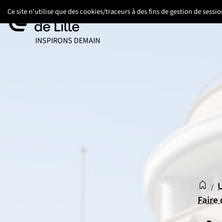
Aller
Aller
Aller
Ce site n'utilise que des cookies/traceurs à des fins de gestion de sess
au
au
au
contenu
pied
menu
UNIVERSITÉ DE LILLE
INSPIRONS DEMAIN
de
principal
page
Accue
Acc
U
/
Faire 