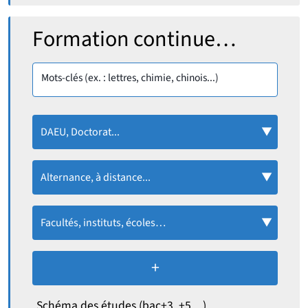
Rechercher :
Formation continue…
Mots-clés (ex. : lettres, chimie, chinois...)
DAEU, Doctorat...
Alternance, à distance...
Facultés, instituts, écoles…
+
de critères de recherc
Schéma des études (bac+3, +5…)