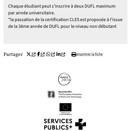
Chaque étudiant peut s’inscrire à deux DUFL maximum
par année universitaire.
*la passation de la certification CLES est proposée à l’issue
de la 3ème année de DUFL pour le niveau non débutant
Partager sur X (ex Twitter)
(nouvelle fenêtre)
Partager sur Facebook
(nouvelle fenêtre)
Partager sur Whatsapp
(nouvelle fenêtre)
Partager sur
(nouvelle fenêtre)
Linkedin
Partager
Imprimer la fiche
Partenaires
Suivez-nous sur les réseaux so
(nouvelle fenêtre)
(nouvelle fenêtre)
(nouvelle fenêtre)
(nouvelle fenêtre)