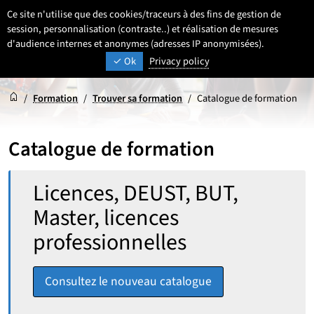
Aller
Aller
Aller
Ce site n'utilise que des cookies/traceurs à des fins de gestion de
FR
Paramétrage
Sélectionner une 
- Français sélecti
Recherche
Men
au
au
au
session, personnalisation (contraste..) et réalisation de mesures
contenu
pied
d'audience internes et anonymes (adresses IP anonymisées).
menu
UNIVERSITÉ DE LILLE
INSPIRONS DEMAIN
Ok
Privacy policy
de
principal
page
Accueil
Accueil
/
Formation
/
Trouver sa formation
/
Catalogue de formation
Catalogue de formation
Rechercher :
Licences, DEUST, BUT,
Master, licences
professionnelles
Consultez le nouveau catalogue