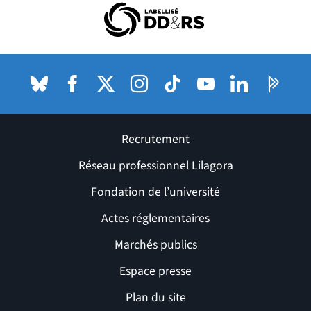
(nouvelle fenêtre)
Bluesky
(nouvelle fenêtre)
Facebook
(nouvelle fenêtre)
X (anciennement Twitter) de l'Université
Instagram
(nouvelle fenêtre)
TikTok
(nouvelle fenêtre)
Youtube
(nouvelle fenêtre)
LinkedIn
(nouvelle fenê
Pages P
(nouvel
Recrutement
Réseau professionnel Lilagora
Fondation de l’université
Actes réglementaires
Marchés publics
Espace presse
Plan du site