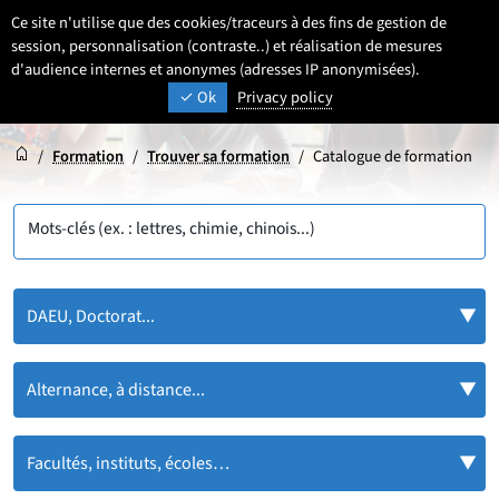
Aller
Aller
Aller
Ce site n'utilise que des cookies/traceurs à des fins de gestion de
FR
Paramétrage
Sélectionner une 
- Français sélecti
Recherche
Men
au
au
au
session, personnalisation (contraste..) et réalisation de mesures
contenu
pied
d'audience internes et anonymes (adresses IP anonymisées).
menu
UNIVERSITÉ DE LILLE
INSPIRONS DEMAIN
Ok
Privacy policy
de
principal
page
Accueil
Accueil
/
Formation
/
Trouver sa formation
/
Catalogue de formation
Mots-clés (ex. : lettres, chimie, chinois...)
DAEU, Doctorat...
Alternance, à distance...
Facultés, instituts, écoles…