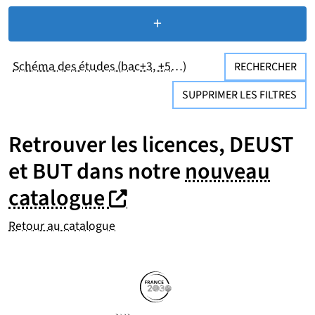
+
de critères de recherc
Schéma des études (bac+3, +5…)
RECHERCHER
SUPPRIMER LES FILTRES
Retrouver les licences, DEUST
et BUT dans notre
nouveau
(nouvelle fenêtre)
(nouvelle fenêtre)
catalogue
Retour au catalogue
Partenaires
Suivez-nous sur les réseaux so
(nouvelle fenêtre)